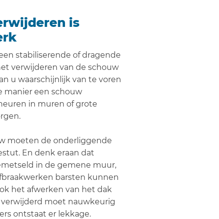
rwijderen is
erk
een stabiliserende of dragende
 het verwijderen van de schouw
n u waarschijnlijk van te voren
te manier een schouw
heuren in muren of grote
rgen.
uw moeten de onderliggende
stut. En denk eraan dat
emetseld in de gemene muur,
 afbraakwerken barsten kunnen
Ook het afwerken van het dak
s verwijderd moet nauwkeurig
rs ontstaat er lekkage.