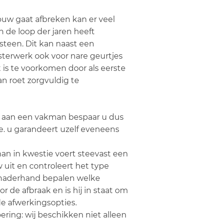
w gaat afbreken kan er veel
n de loop der jaren heeft
teen. Dit kan naast een
isterwerk ook voor nare geurtjes
 is te voorkomen door als eerste
n roet zorgvuldig te
d aan een vakman bespaar u dus
te. u garandeert uzelf eveneens
an in kwestie voert steevast een
 uit en controleert het type
j naderhand bepalen welke
r de afbraak en is hij in staat om
de afwerkingsopties.
oering: wij beschikken niet alleen