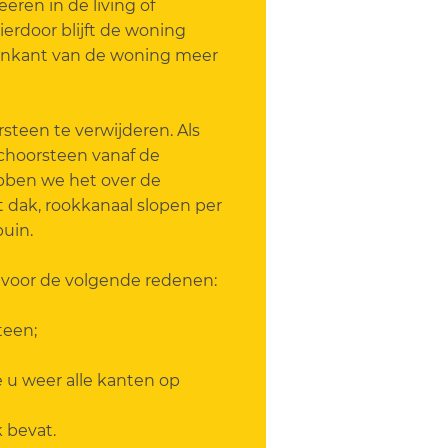
ëren in de living of
erdoor blijft de woning
nenkant van de woning meer
steen te verwijderen. Als
choorsteen vanaf de
bben we het over de
 dak, rookkanaal slopen per
puin.
d voor de volgende redenen:
teen;
u weer alle kanten op
 bevat.