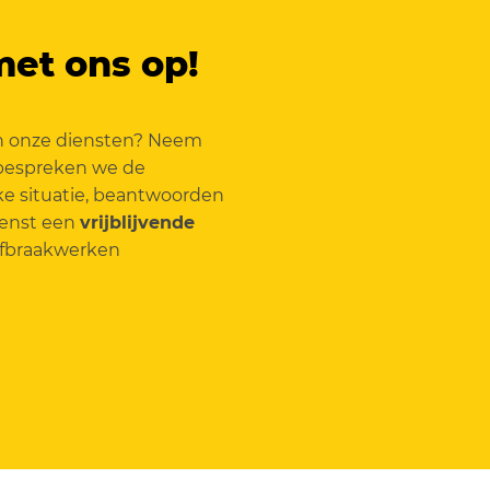
et ons op!
an onze diensten? Neem
bespreken we de
ke situatie, beantwoorden
wenst een
vrijblijvende
 Afbraakwerken