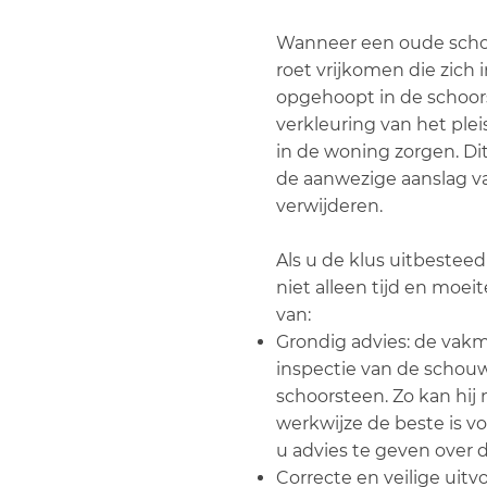
Wanneer een oude schou
roet vrijkomen die zich i
opgehoopt in de schoors
verkleuring van het ple
in de woning zorgen. Dit
de aanwezige aanslag va
verwijderen.
Als u de klus uitbestee
niet alleen tijd en moei
van:
Grondig advies: de vakm
inspectie van de schouw
schoorsteen. Zo kan hi
werkwijze de beste is voo
u advies te geven over 
Correcte en veilige uitv