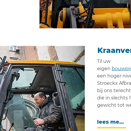
Kraanve
Til uw
eigen
bouwpr
een hoger niv
Stroeckx Afbr
bij ons terec
die in slechts 
gewicht tot we
lees meer