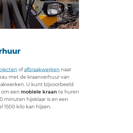
rhuur
ojecten
of
afbraakwerken
naar
eau met de kraanverhuur van
aakwerken. U kunt bijvoorbeeld
ht om een
mobiele kraan
te huren
10 minuten hijsklaar is en een
l 1500 kilo kan hijsen.