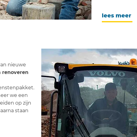
lees meer
an nieuwe
n
renoveren
ienstenpakket.
neer we een
eiden op zijn
aarna staan