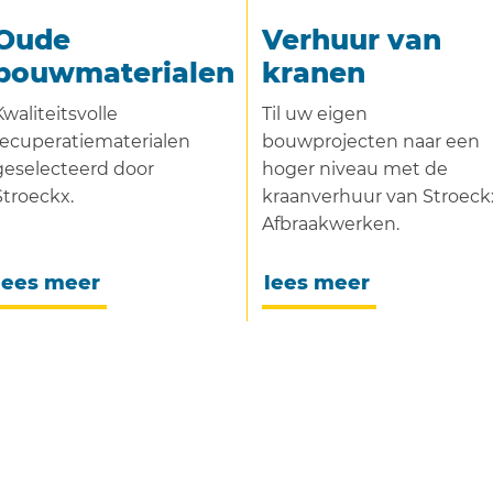
Oude
Verhuur van
bouwmaterialen
kranen
Kwaliteitsvolle
Til uw eigen
recuperatiematerialen
bouwprojecten naar een
geselecteerd door
hoger niveau met de
Stroeckx.
kraanverhuur van Stroeck
Afbraakwerken.
lees meer
lees meer