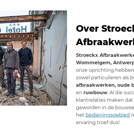
Over Stroec
Afbraakwer
Stroeckx Afbraakwerk
Wommelgem, Antwer
onze oprichting hebben 
zowel particulieren als
afbraakwerken, oude 
en
ruwbouw
. Al die s
klantrelaties maken dat
geworden in de bouwsec
het
bedieningsgebied
r
ervaring troef dus!