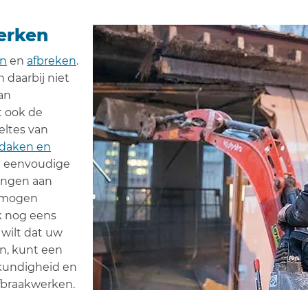
erken
en
en
afbreken
.
 daarbij niet
an
t ook de
ltes van
daken en
en eenvoudige
ingen aan
 mogen
k nog eens
wilt dat uw
n, kunt een
kkundigheid en
fbraakwerken.