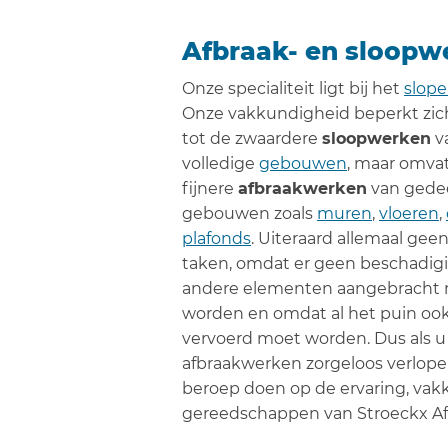
Afbraak- en sloopw
Onze specialiteit ligt bij het
slop
Onze vakkundigheid beperkt zich
tot de zwaardere
sloopwerken
v
volledige
gebouwen
, maar omva
fijnere
afbraakwerken
van gedee
gebouwen zoals
muren
,
vloeren
,
plafonds
. Uiteraard allemaal ge
taken, omdat er geen beschadig
andere elementen aangebracht
worden en omdat al het puin oo
vervoerd moet worden. Dus als u 
afbraakwerken zorgeloos verlope
beroep doen op de ervaring, va
gereedschappen van Stroeckx A