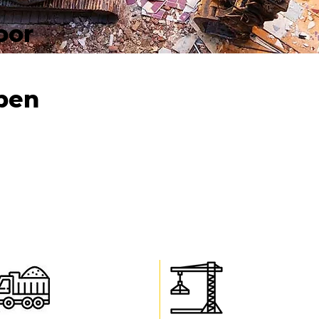
oor
pen