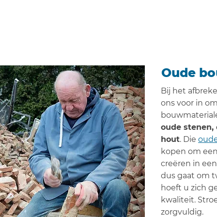
Oude bo
Bij het afbre
ons voor in om
bouwmateriale
oude stenen,
hout
. Die
oude
kopen om een r
creëren in ee
dus gaat om 
hoeft u zich 
kwaliteit. Str
zorgvuldig.