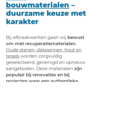
bouwmaterialen
–
duurzame keuze met
karakter
Bij afbraakwerken gaan wij
bewust
om met recuperatiematerialen
.
Oude stenen, dakpannen, hout en
tegels
worden zorgvuldig
geselecteerd, gereinigd en opnieuw
aangeboden. Deze materialen
zijn
populair bij renovaties en bij
projecten waar een authentieke
uitstraling
gewenst is, zoals landelijke
woningen en historische restauraties.
Door hergebruik te stimuleren
dragen we bij aan duurzaam
bouwen en verlagen we de
ecologische impact van onze
werkzaamheden.