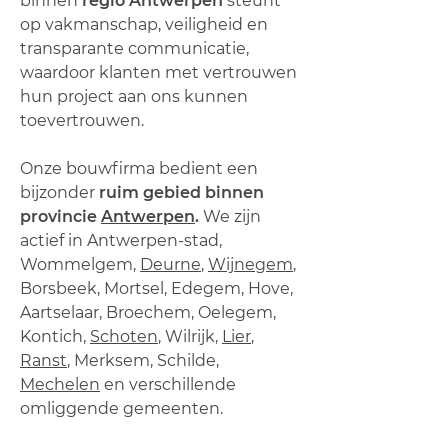
binnen
regio Antwerpen
steunt
op vakmanschap, veiligheid en
transparante communicatie,
waardoor klanten met vertrouwen
hun project aan ons kunnen
toevertrouwen.
Onze bouwfirma bedient een
bijzonder
ruim gebied binnen
provincie
Antwerpen
.
We zijn
actief in Antwerpen‑stad,
Wommelgem,
Deurne
,
Wijnegem
,
Borsbeek, Mortsel, Edegem, Hove,
Aartselaar, Broechem, Oelegem,
Kontich,
Schoten
, Wilrijk,
Lier
,
Ranst
, Merksem, Schilde,
Mechelen
en verschillende
omliggende gemeenten.