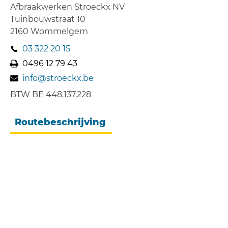
Afbraakwerken Stroeckx NV
Tuinbouwstraat 10
2160 Wommelgem
03 322 20 15
0496 12 79 43
info@stroeckx.be
BTW BE
448.137.228
Routebeschrijving